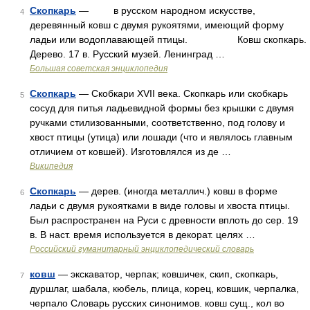
Скопкарь
— в русском народном искусстве,
4
деревянный ковш с двумя рукоятями, имеющий форму
ладьи или водоплавающей птицы. Ковш скопкарь.
Дерево. 17 в. Русский музей. Ленинград …
Большая советская энциклопедия
Скопкарь
— Скобкари XVII века. Скопкарь или скобкарь
5
сосуд для питья ладьевидной формы без крышки с двумя
ручками стилизованными, соответственно, под голову и
хвост птицы (утица) или лошади (что и являлось главным
отличием от ковшей). Изготовлялся из де …
Википедия
Скопкарь
— дерев. (иногда металлич.) ковш в форме
6
ладьи с двумя рукоятками в виде головы и хвоста птицы.
Был распространен на Руси с древности вплоть до сер. 19
в. В наст. время используется в декорат. целях …
Российский гуманитарный энциклопедический словарь
ковш
— экскаватор, черпак; ковшичек, скип, скопкарь,
7
дуршлаг, шабала, кюбель, плица, корец, ковшик, черпалка,
черпало Словарь русских синонимов. ковш сущ., кол во