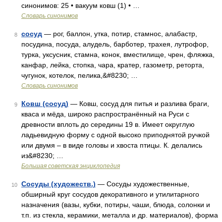
синонимов: 25 • вакуум ковш (1) • …
Словарь синонимов
сосуд
— рог, баллон, утка, потир, стамнос, алабастр,
8
посудина, посуда, алудель, барботер, трахея, лутрофор,
турка, уксусник, стамна, конок, вместилище, чрен, фляжка,
канфар, лейка, стопка, чара, кратер, газометр, реторта,
чугунок, котелок, пелика,&#8230; …
Словарь синонимов
Ковш (сосуд)
— Ковш, сосуд для питья и разлива браги,
9
кваса и мёда, широко распространённый на Руси с
древности вплоть до середины 19 в. Имеет округлую
ладьевидную форму с одной высоко приподнятой ручкой
или двумя ‒ в виде головы и хвоста птицы. К. делались
из&#8230; …
Большая советская энциклопедия
Сосуды (художеств.)
— Сосуды художественные,
10
обширный круг сосудов декоративного и утилитарного
назначения (вазы, кубки, потиры, чаши, блюда, солонки и
т.п. из стекла, керамики, металла и др. материалов), форма